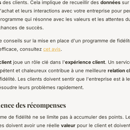
s
des clients. Cela implique de recueillir des
données
sur 
'achat et leurs interactions avec votre entreprise pour pe
 programme qui résonne avec les valeurs et les attentes du
 chances de succès.
e conseils sur la mise en place d'un programme de fidéli
efficace, consultez
cet avis
.
client
joue un rôle clé dans l'
expérience client
. Un servic
mpétent et chaleureux contribue à une meilleure
relation c
fidélité. Les clients doivent sentir que l'entreprise est à 
résoudre leurs problèmes rapidement.
nence des récompenses
e de fidélité ne se limite pas à accumuler des points. L
s doivent avoir une réelle
valeur
pour le client et doiven