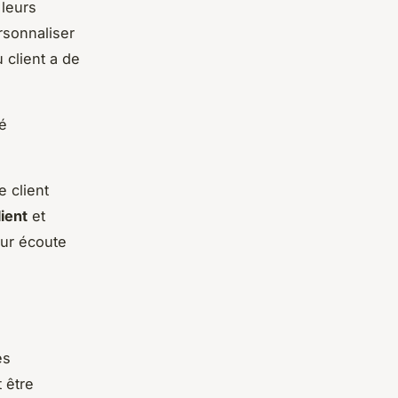
leurs
rsonnaliser
 client a de
té
e client
lient
et
leur écoute
es
t être