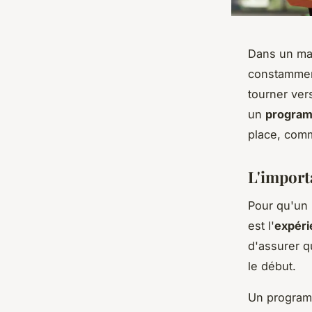
Dans un mar
constamme
tourner ver
un
programm
place, comm
L'importa
Pour qu'un
est l'
expéri
d'assurer q
le début.
Un programm