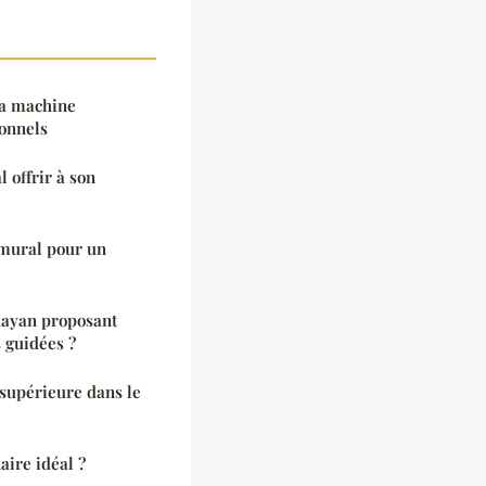
la machine
sonnels
 offrir à son
 mural pour un
kayan proposant
s guidées ?
supérieure dans le
ire idéal ?