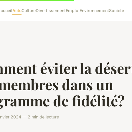
ccueil
Actu
Culture
Divertissement
Emploi
Environnement
Société
ment éviter la déser
 membres dans un
gramme de fidélité?
anvier 2024 — 2 min de lecture