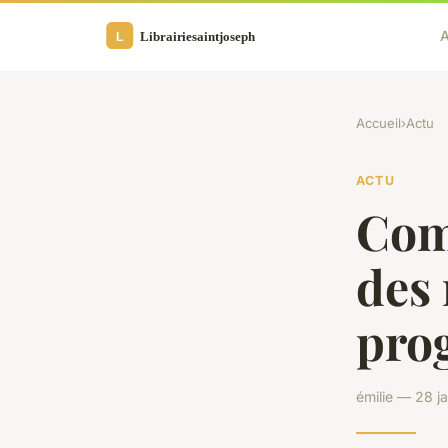
A
Accueil
›
Actu
ACTU
Com
des
pro
émilie — 28 j