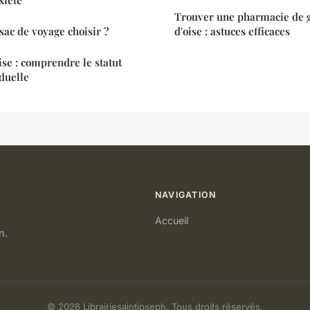
xiété
Trouver une pharmacie de g
ac de voyage choisir ?
d'oise : astuces efficaces
ise : comprendre le statut
iduelle
NAVIGATION
Accueil
n.
© 2026 Librairiesaintjoseph. Tous droits réservés.