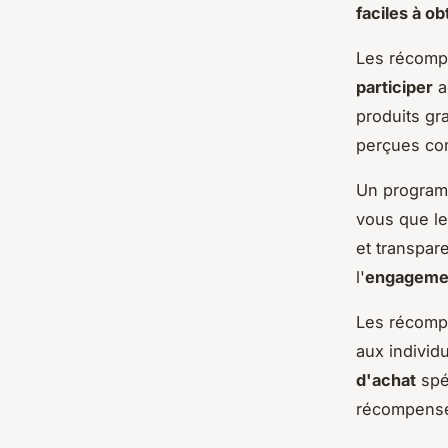
faciles à ob
Les récompe
participer
a
produits gr
perçues co
Un programm
vous que le
et transpare
l'
engagemen
Les récompe
aux individ
d'achat
spéc
récompenses