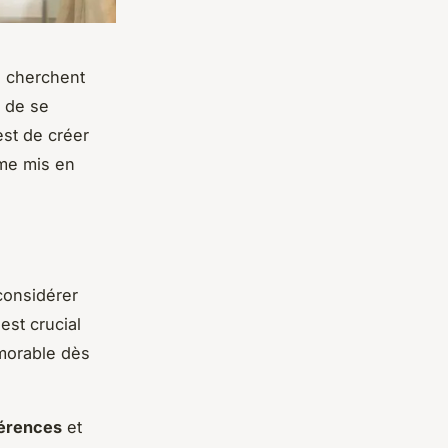
s cherchent
 de se
est de créer
mme mis en
 considérer
 est crucial
morable dès
érences
et