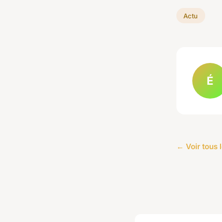
Actu
É
← Voir tous l