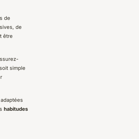
ts de
sives, de
t être
Assurez-
soit simple
r
e adaptées
rs
habitudes
.