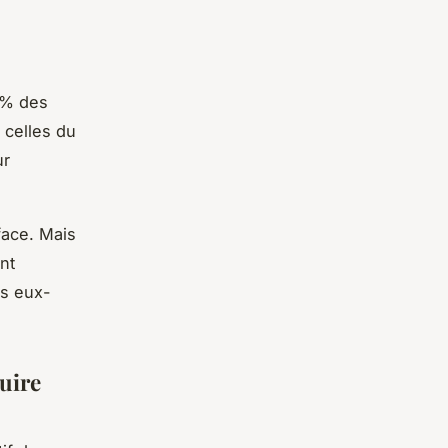
4% des
 celles du
ur
face. Mais
nt
es eux-
uire