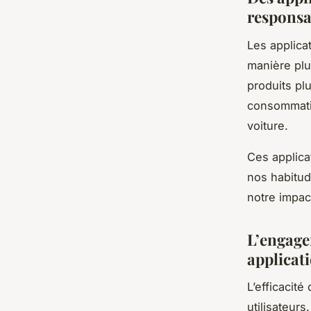
responsa
Les applic
manière plu
produits pl
consommatio
voiture.
Ces applica
nos habitud
notre impac
L’engagem
applicat
L’efficacit
utilisateurs