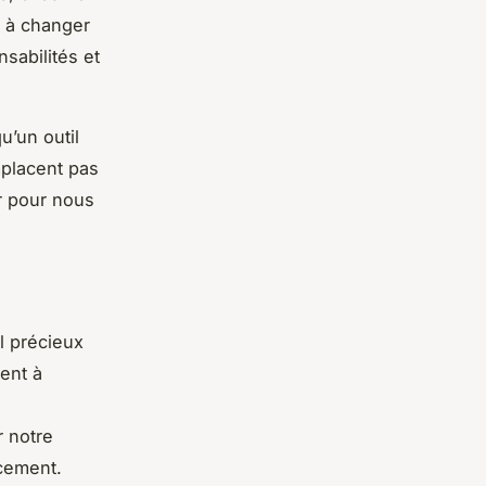
s à changer
sabilités et
u’un outil
mplacent pas
er pour nous
l précieux
ent à
r notre
cement.