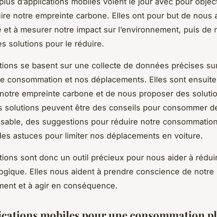
plus d’applications mobiles voient le jour avec pour objec
uire notre empreinte carbone. Elles ont pour but de nous 
et à mesurer notre impact sur l’environnement, puis de
s solutions pour le réduire.
tions se basent sur une collecte de données précises su
de consommation et nos déplacements. Elles sont ensuit
 notre empreinte carbone et de nous proposer des solutio
s solutions peuvent être des conseils pour consommer d
sable, des suggestions pour réduire notre consommation
es astuces pour limiter nos déplacements en voiture.
tions sont donc un outil précieux pour nous aider à rédui
ogique. Elles nous aident à prendre conscience de notre 
ment et à agir en conséquence.
ications mobiles pour une consommation p