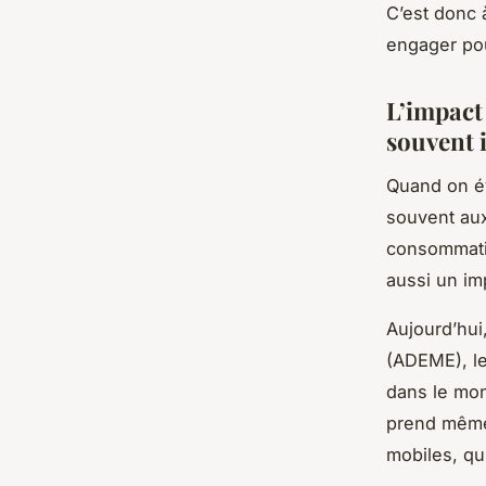
C’est donc 
engager pou
L’impact
souvent 
Quand on é
souvent aux 
consommati
aussi un im
Aujourd’hui
(ADEME), le
dans le mond
prend même
mobiles, qu