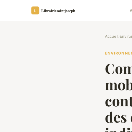
A
Accueil
›
Envir
ENVIRONNE
Com
mobi
cont
des