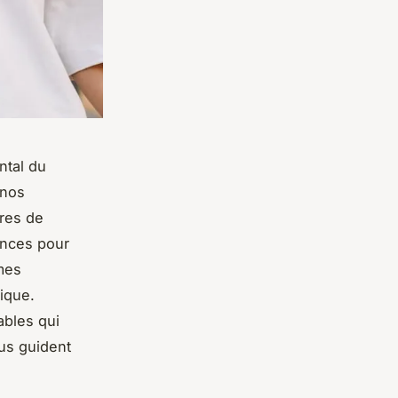
ntal du
 nos
tres de
ences pour
mes
ique.
ables qui
us guident