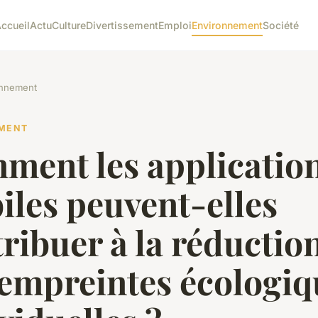
ccueil
Actu
Culture
Divertissement
Emploi
Environnement
Société
onnement
MENT
ment les applicatio
les peuvent-elles
ribuer à la réductio
 empreintes écologiq