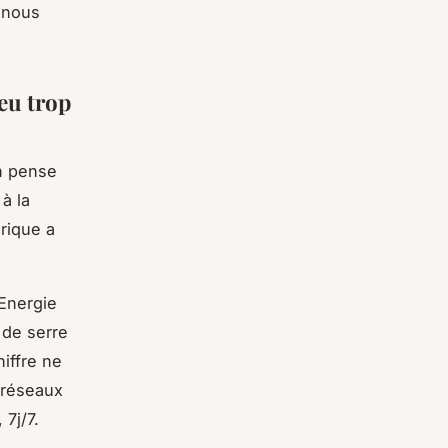
e nous
eu trop
n pense
à la
rique a
’Energie
 de serre
hiffre ne
 réseaux
7j/7.