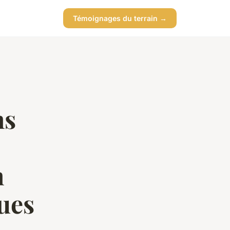
Témoignages du terrain →
ns
n
ues