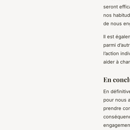
seront effi
nos habitud
de nous en
Il est égal
parmi d’aut
l’action ind
aider à ch
En concl
En définiti
pour nous a
prendre con
conséquence
engagement