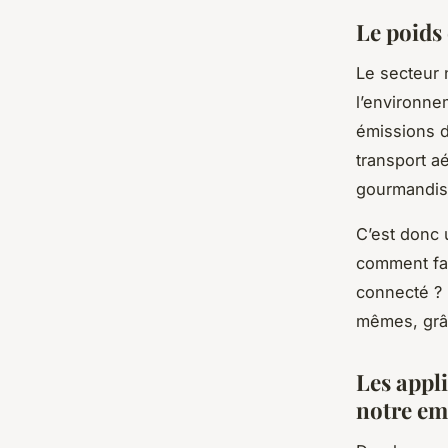
Le poids
Le secteur 
l’environne
émissions d
transport a
gourmandise
C’est donc 
comment fai
connecté ? 
mêmes, grâc
Les appl
notre em