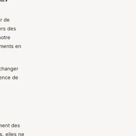
r de
ers des
notre
ements en
 changer
ience de
ement des
s, elles ne