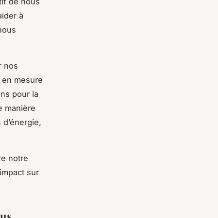
tif de nous
aider à
 nous
r nos
e en mesure
ns pour la
e manière
 d’énergie,
re notre
impact sur
lus