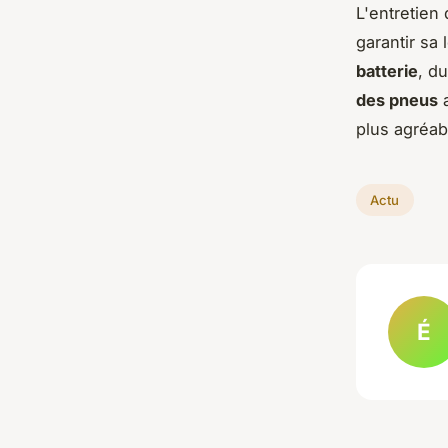
L'entretien
garantir sa
batterie
, d
des pneus
a
plus agréab
Actu
É