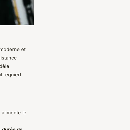
 moderne et
istance
dèle
l requiert
 alimente le
a
durée de