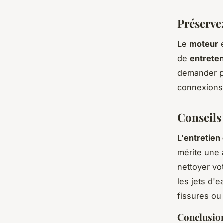
Préservez
Le
moteur
e
de
entreten
demander pe
connexions
Conseils
L'
entretien
mérite une 
nettoyer vo
les jets d'
fissures ou
Conclusion