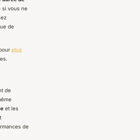
e si vous ne
sez
que de
 pour
plus
es.
nt de
 même
ne
et les
t
formances de