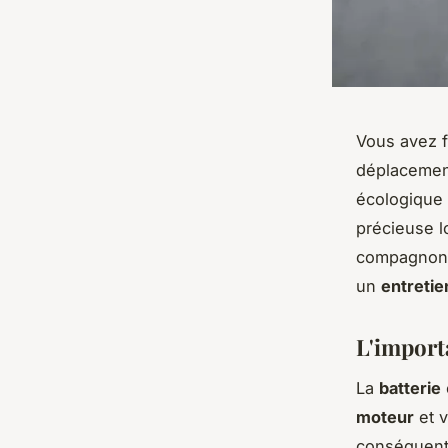
Vous avez f
déplacemen
écologique 
précieuse l
compagnon à
un
entretie
L'import
La
batterie
moteur
et v
conséquent,