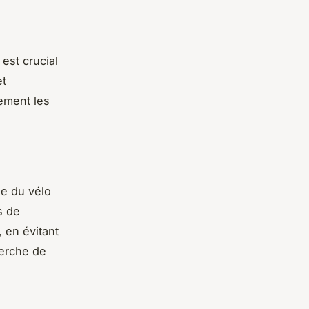
 est crucial
et
ement les
e du vélo
s de
 en évitant
herche de